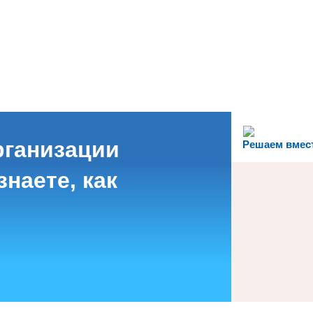
рганизации
Решаем вмес
наете, как