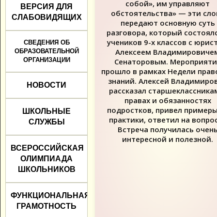
собой», им управляют
ВЕРСИЯ ДЛЯ
обстоятельства» — эти сло
СЛАБОВИДЯЩИХ
передают основную суть
разговора, который состоялс
учеников 9-х классов с юрис
СВЕДЕНИЯ ОБ
Алексеем Владимировиче
ОБРАЗОВАТЕЛЬНОЙ
ОРГАНИЗАЦИИ
Сенаторовым. Мероприяти
прошло в рамках Недели прав
знаний. Алексей Владимиро
НОВОСТИ
рассказал старшеклассника
правах и обязанностях
подростков, привел примеры
ШКОЛЬНЫЕ
практики, ответил на вопро
СЛУЖБЫ
Встреча получилась очен
интересной и полезной.
ВСЕРОССИЙСКАЯ
ОЛИМПИАДА
ШКОЛЬНИКОВ
ФУНКЦИОНАЛЬНАЯ
ГРАМОТНОСТЬ